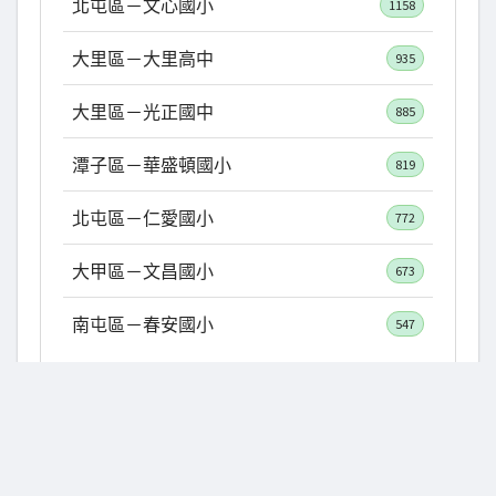
北屯區－文心國小
1158
大里區－大里高中
935
大里區－光正國中
885
潭子區－華盛頓國小
819
北屯區－仁愛國小
772
大甲區－文昌國小
673
南屯區－春安國小
547
1
2
3
4
5
6
7
8
9
10