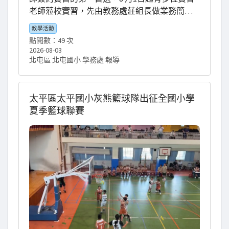
們親自動手實作無人機足球Canvas運用，將程
老師蒞校實習，先由教務處莊組長做業務簡
式設計與無人機知識完美結合。 這次營隊不僅
介，接著是環境介紹，北屯國小師生誠摯歡迎
讓東海國小的孩子們學會了操控無人機，更啟
教學活動
各位實習老師。
發了他們對AI人工智慧與程式語言的濃厚興趣，
點閱數：49 次
2026-08-03
讓學生們度過了一個充實、歡樂又充滿科技感
北屯區 北屯國小 學務處 報導
的暑假！
太平區太平國小灰熊籃球隊出征全國小學
夏季籃球聯賽