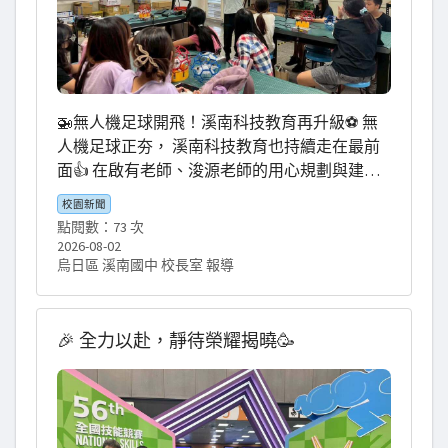
力支持後盾！陪伴他們經歷比賽，一起歡笑與
喝采！ 接下來，灰熊小將們還會陸續在大智國
小和豐原區、神岡區的主辦場地繼續精彩拼
搏，帶來精彩賽事。歡迎大家一起為太平孩子
們隔空應援！ 大家可至 YouTube 搜尋「小學體
🚁無人機足球開飛！溪南科技教育再升級⚽️ 無
總」，或點擊中華民國小學體育運動總會頻
人機足球正夯， 溪南科技教育也持續走在最前
道：https://youtube.com/@essa8685?
面👍 在啟有老師、浚源老師的用心規劃與建置
si=xgmUW8skhC9VJRQJ 太平灰熊，力戰群雄！
下， 溪南的「無人機足球課程」正式開飛✈️ 從
灰熊出擊，全力拚戰！ 家長應援，氣勢全開！
校園新聞
場地搭設、設備準備到課程安排， 都是為了讓
讓我們一起線上線下齊聲加油，做孩子們最強
點閱數：73 次
孩子們能夠真正動手操作、團隊合作， 在新興
2026-08-02
大的後盾！ #太平灰熊籃球隊 #全國小學夏季籃
科技運動中學習思考、挑戰與解決問題的能力
烏日區 溪南國中 校長室 報導
球聯賽 #暑訓第一階段驗收 #謝謝家長們全力應
💪 特別感謝許多貴人的支持—— 感謝 #通琦企業
援
贊助無人機足球； 感謝低調的貴人贊助足球場
地； 感謝 #烏日區農會 贊助相關經費， 讓溪南
🎉 全力以赴，靜待榮耀揭曉🥳
的無人機課程能順利實施， 造福全校學生🫶 溪
南的孩子真的很幸福， 因為有這麼多力量一起
支持孩子、成就孩子👊 #溪南科技教育 #無人機
足球 #通琦企業 #烏日區農會 #選擇溪南成就非