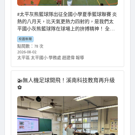
#太平灰熊籃球隊出征全國小學夏季籃球聯賽 炎
熱的八月天，比天氣更熱力四射的，是我們太
平國小灰熊籃球隊在球場上的拚搏精神！ 全國
小學夏季籃球聯賽已於8月1日正式登場，這場
校園新聞
夏天全國聯賽盛宴正是我們籃球隊孩子們「暑
點閱數：78 次
訓第一階段的驗收舞台」，也很難得有機會透
2026-08-02
過這個賽事和全國各地愛好籃球的國小隊伍切
太平區 太平國小 學務處 趙建偉 報導
磋交流。 太平國小大小隊雙線開戰，在場上全
力展現汗水苦練的成果！家長們也一同到場，
在看台上為這群熱血的孩子們加油打氣！ 這幾
🚁無人機足球開飛！溪南科技教育再升級
天特別感謝已畢業的球員與家長們，即便畢業
⚽️
了依然特地到場關心學弟妹，這份長久延續的
情誼，為球隊注入了最溫暖的力量！ 也誠摯感
謝所有在校生的家長們踴躍進場，當孩子在場
上聽見爸爸媽媽大聲吶喊～看到大家站在場邊
鼓勵，一定會更有勇氣全力拚戰！ 謝謝家委會
俊傑會長、家委夥伴到場幫忙應援給孩子們強