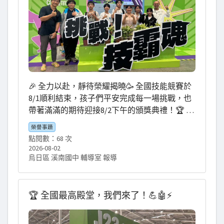
凡 #溪望起飛夢想南擋
🎉 全力以赴，靜待榮耀揭曉🥳 全國技能競賽於
8/1順利結束，孩子們平安完成每一場挑戰，也
帶著滿滿的期待迎接8/2下午的頒獎典禮！🏆 這
兩天，看見指導老師一路陪伴、細心指導，校
榮譽事蹟
長親自到場為孩子加油，還有家長們默默支
點閱數：68 次
持、學長姐到場打氣，每一份付出，都是孩子
2026-08-02
勇敢站上全國舞台最堅強的後盾。❤️ 更暖心的
烏日區 溪南國中 輔導室 報導
是，淞皓姑姑還特地請大家喝飲料慰勞師生，
讓疲憊的一天多了一份甜甜的感動🥤 比賽已經
告一段落，現在就一起期待最激動人心的時刻
🏆 全國最高殿堂，我們來了！💪🤖⚡
——頒獎典禮！✨ 希望明天能看見溪南國中的校
旗在頒獎台上飄揚，也期待孩子們站上榮耀舞