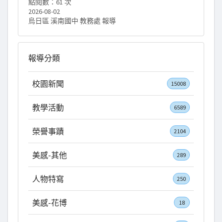
點閱數：61 次
啡師一路走來的故事，也得知慈意愛心會希望
2026-08-02
協助他們實現開設咖啡廳的夢想，讓人深深感
烏日區 溪南國中 教務處 報導
受到社會中流動的愛與溫暖❤️ 這場音樂會，不
只讓孩子欣賞音樂、感受咖啡香，更讓他們看
見勇氣、希望與互助的力量，相信這會成為一
報導分類
次珍貴而難忘的學習經驗🫶 當天，#祥宜校長 也
代表學校上台接受捐贈經費。特別感謝李顧問
校園新聞
15008
長期對溪南的關心與照顧，也感謝每一位支持
溪南的貴人🙏 有這麼多溫暖的力量一路相伴，
教學活動
6589
溪南的孩子真的很幸福！💕 #愛交響愛分享藝起
童享 #臺灣省慈意愛心會 #慈意愛心弦樂團 #讓
榮譽事蹟
2104
愛在音樂中流動
美感-其他
289
人物特寫
250
美感-花博
18