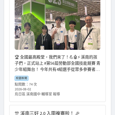
台，為自己、為學校寫下最精彩的一頁！💚 #第
56屆全國技能競賽 #溪南國中 #全力以赴靜待榮
耀 #謝謝啟有老師與浚源教練 #謝謝家長一路支
持 #期待校旗飄揚 #溪南加油
🏆 全國最高殿堂，我們來了！💪🤖⚡ 溪南的孩
子們，正式站上 #第56屆勞動部全國技能競賽 青
少年組舞台！ 今年共有4組選手從眾多參賽者中
脫穎而出，代表溪南挑戰全國最高等級的技能
校園新聞
競賽，每一位都是一路努力練習、一步一步闖
點閱數：74 次
進全國賽的孩子！👏👏 📍參賽項目 👕 電子類 🔹
2026-08-02
宇葳 🔹斈叡 🤖 自主移動機器人類 🔹淞皓、耘銳
烏日區 溪南國中 輔導室 報導
🔹沂馨、沛緁 感謝 #啟有老師 #浚源教練 的指導
與陪伴🙏 今天 #祥宜校長 也特地來到競賽現
場，陪伴孩子們、為大家加油打氣❤️ 溪南的孩
🎊 溪南三好 2.0 入圍複審啦！ 🎉