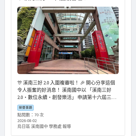
子，加油！ 放膽去拚、盡情發揮，相信努力過
的每一步，都會成為最耀眼的成長印記！✨ 📣
一起為溪南小將集氣！ #溪南出征 #第56屆全國
技能競賽 #電子職類 #自主移動機器人 #技優生
加分ing #機器人科學社超強 #謝謝啟有老師與浚
源教練 #我們在台北為夢想拚搏中 #感謝財團法
人仰望基金會一身好本領人才培育計畫 #選擇溪
南成就非凡
🎊 溪南三好 2.0 入圍複審啦！ 🎉 開心分享這個
令人振奮的好消息！ 溪南國中以 「溪南三好
2.0・數位永續・創發樂活」 申請第十六屆三好
校園實踐學校， 再次獲得肯定，順利入圍複
榮譽事蹟
審！✨ 從理念發想到方案撰寫， 每一個文字、
點閱數：70 次
每一份規劃， 都承載著溪南對孩子的用心， 也
2026-08-02
展現我們持續推動品德教育、數位學習與永續
烏日區 溪南國中 學務處 報導
行動的努力。 特別感謝 #柏宇主任 擔任幕後靈