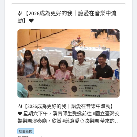
魂推手， 以及 #良芬組長 用心執行， 讓溪南的
教育信念能被溫柔而堅定地看見。💪 7/30由 #祥
🎻【2026成為更好的我｜讓愛在音樂中流
宜校長 親自出席複審報告， 把溪南孩子的故
動】❤️
事、老師的努力、學校的願景， 真誠地分享給
審查委員。 無論結果如何， 溪南都會繼續用行
動實踐—— 說好話、做好事、存好心， 讓「三
好」在校園扎根、在社區發光， 一起成為更好
的溪南！🌟 #溪南三好2.0 #數位永續創發樂活 #
三好校園實踐學校 #說好話做好事存好心 #感謝
家長會和志工隊的默默守護
🎻【2026成為更好的我｜讓愛在音樂中流動】
❤️ 星期六下午，溪南師生受邀前往 #國立臺灣交
響樂團演奏廳，欣賞 #慈意愛心弦樂團 帶來的精
彩演出👏 除了美妙動人的樂音，現場還有「愛
校園新聞
之光金牌咖啡師」的演出與分享💫聽著視障咖