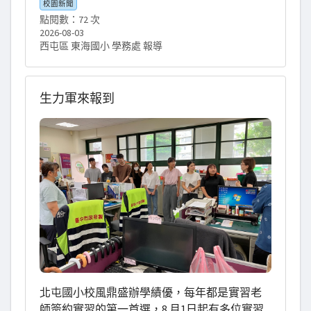
校園新聞
scoring goals. Day two was super exciting with
點閱數：72 次
drone simulator battles and cool AI coding
2026-08-03
projects. It was an amazing high-tech camp! 115
西屯區 東海國小 學務處 報導
年度暑假，東海國小舉辦了一場別開生面的
「足球無人機培訓育樂營」，帶領孩子們飛上
天空，體驗科技與運動結合的無窮樂趣！這場
生力軍來報到
為期兩天的營隊活動內容豐富，在專業外聘講
師與助教的帶領下，讓學生們從零開始掌握無
人機的飛行秘訣。 營隊第一天，講師首先介紹
了四軸與六軸無人機，並仔細叮嚀飛行安全與
競賽規則。接著是孩子們最期待的實機操作！
大家專注地練習起飛、降落、橫向移動，甚至
挑戰刺激的「球門計時穿越」。下午的課程則
安排了線上模擬器訓練與闖關，並帶領孩子們
探索「人工智慧的秘密」。 第二天活動更是高
潮迭起！學員們展開了激烈的無人機模擬器對
戰比賽，展現前一日的訓練成果。隨後的課程
北屯國小校風鼎盛辦學績優，每年都是實習老
則進入了充滿挑戰的「AI Coding生成」，學生
師簽約實習的第一首選，8 月1日起有多位實習