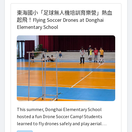
抗，不斷提升整體實力。教練鼓勵隊員將每一
次失敗化為成長的養分，以積極的態度面對挑
東海國小「足球無人機培訓育樂營」熱血
戰，培養永不放棄的精神與團隊合作默契。 相
起飛！Flying Soccer Drones at Donghai
信在持續努力與扎實訓練下，國光國小籃球隊
Elementary School
必能一步步突破自我，在未來賽事中展現更成
熟、更自信的表現，朝著更高的目標勇敢邁
進。
This summer, Donghai Elementary School
hosted a fun Drone Soccer Camp! Students
learned to fly drones safely and play aerial
soccer. On day one, everyone practiced flying and