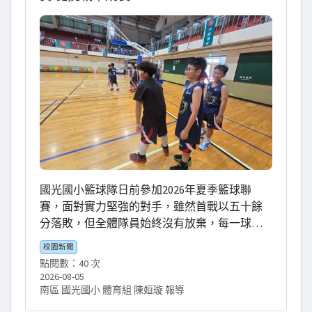
能瞬間被捲入，造成嚴重甚至致命的意外，因
此地面作業人員都必須嚴格遵守安全禁區規
範。此外，大家也認識到飛機結構運用了輕巧
又堅固的「蜂巢板」設計，充分展現航空工程
的智慧與巧思。 透過實地參訪，孩子們不僅拓
展了航空知識，也提升了安全意識，更對航空
科技與未來職涯有了更多想像。相信這趟寓教
於樂的戶外教育，將在孩子們心中種下一顆勇
於探索、追逐夢想的種子。 💙特別感謝紀主任
的熱心帶領與引薦，促成此次難得的參訪機
會，讓孩子們能夠走進專業的航空學習場域，
國光國小籃球隊日前參加2026年夏季籃球聯
親身體驗航空教育的魅力，收穫滿滿、受益良
賽，面對實力堅強的對手，雖然首戰以五十餘
多。同時也感謝朝陽科技大學航空學院團隊精
分落敗，但全體隊員始終沒有放棄，每一球都
心安排課程及熱情導覽，帶給孩子們一堂精彩
全力以赴，展現堅持到底的運動家精神。比賽
又難忘的航空教育課程！
校園新聞
結果雖不盡理想，卻讓球員們累積了寶貴的實
點閱數：40 次
戰經驗，也更加了解自身需要精進之處。 暑假
2026-08-05
期間，籃球隊仍持續進行密集訓練，透過體能
南區 國光國小 體育組 陳姮璇 報導
強化、基本動作磨練、團隊戰術演練及實戰對