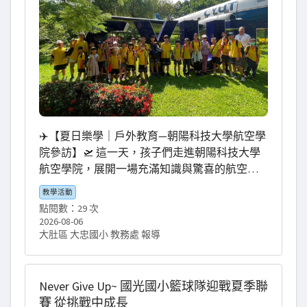
✈️【夏日樂學｜戶外教育—朝陽科技大學航空學
院參訪】🛫 這一天，孩子們走進朝陽科技大學
航空學院，展開一場充滿知識與驚喜的航空探
索之旅！ 從認識飛機的各式職業、飛機零件，
教學活動
到近距離了解航空科技，孩子們都聽得津津有
點閱數：29 次
味。其中最令人興奮的，莫過於親自體驗✨動感
2026-08-06
飛行模擬器✨，大家化身小小飛行員，挑戰操控
大肚區 大忠國小 教務處 報導
飛機，看看誰會是未來的最佳飛行好手！ 在老
師專業的解說下，孩子們也學到許多重要的飛
航安全知識。原來，飛機發動機（引擎）啟動
Never Give Up~ 國光國小籃球隊迎戰夏季聯
時具有極強的吸力，人員或裝備若太靠近，可
賽 從挑戰中成長